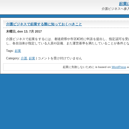
起業
介護ビジネスへ参
介護ビジネスで起業する際に知っておくべきこと
木曜日, den 13. 7月 2017
介護ビジネスで起業をするには、都道府県や市区町村に申請を提出し、指定認可を受
し、各自治体が指定している人員や設備、また運営基準を満たしていることが条件となり
Tags:
起業
介
Category:
介護
,
起業
|
コメントを受け付けていません
護
ビ
起業に失敗しないために is based on
WordPress
a
ジ
ネ
ス
で
起
業
す
る
際
に
知
っ
て
お